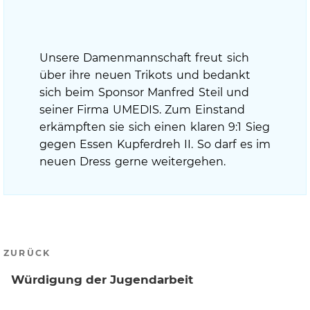
Unsere Damenmannschaft freut sich
über ihre neuen Trikots und bedankt
sich beim Sponsor Manfred Steil und
seiner Firma UMEDIS. Zum Einstand
erkämpften sie sich einen klaren 9:1 Sieg
gegen Essen Kupferdreh II. So darf es im
neuen Dress gerne weitergehen.
Beitragsnavigation
Vorheriger
ZURÜCK
Beitrag
Würdigung der Jugendarbeit