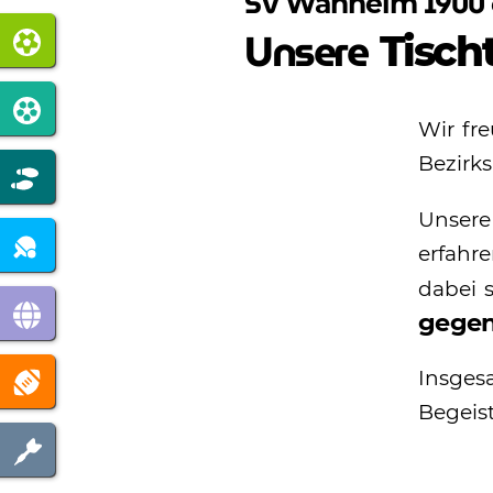
SV
1900 e
Wanheim
Unsere
Tisch
Wir fre
Bezirk
Unsere
erfahre
dabei 
gegen
Insges
Begeis