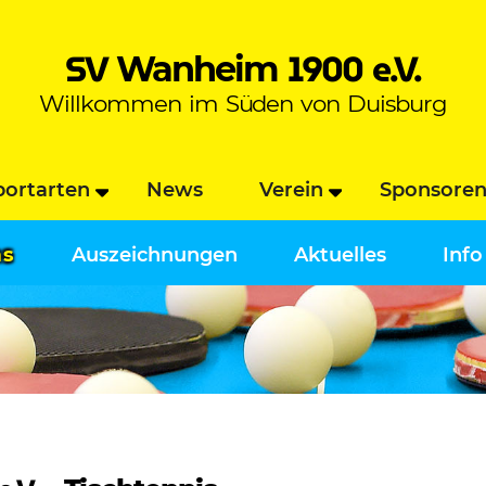
SV
1900 e.V.
Wanheim
Willkommen im Süden von Duisburg
portarten
News
Verein
Sponsore
ms
Auszeichnungen
Aktuelles
Info