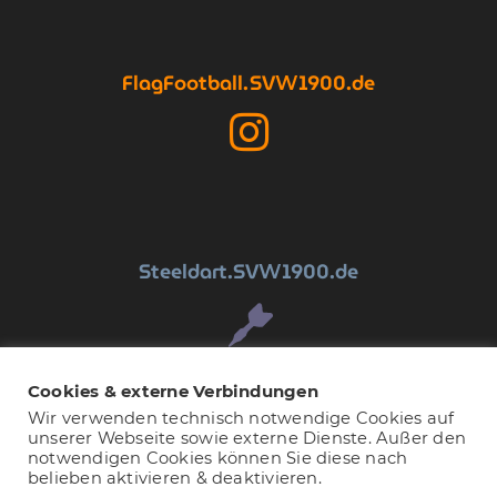
FlagFootball
.SV
1900.de
W
Steeldart
.SV
1900.de
W
Cookies & externe Verbindungen
Copyright © 2026 SV Wanheim 1900 e.V..
Wir verwenden technisch notwendige Cookies auf
unserer Webseite sowie externe Dienste. Außer den
Designed by re-define.de
notwendigen Cookies können Sie diese nach
belieben aktivieren & deaktivieren.