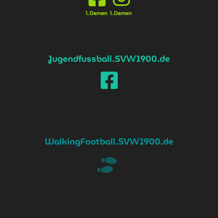
1.Damen
1.Damen
Jugendfussball
.SV
1900.de
W
WalkingFootball
.SV
1900.de
W