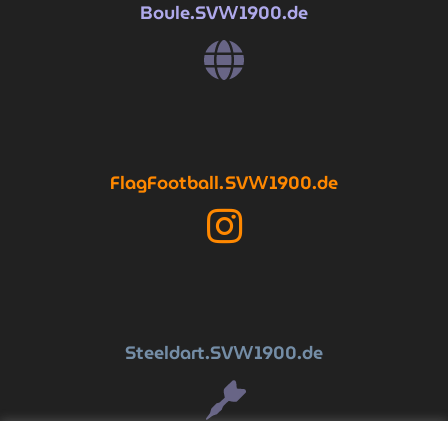
Boule
.SV
1900.de
W
FlagFootball
.SV
1900.de
W
Steeldart
.SV
1900.de
W