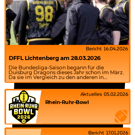
Bericht
16.04.2026
DFFL Lichtenberg am 28.03.2026
Die Bundesliga-Saison begann für die
Duisburg Dragons dieses Jahr schon im März.
Da sie im Vergleich zu den anderen in...
Aktuelles
05.02.2026
Rhein-Ruhr-Bowl
Bericht
17.01.2026