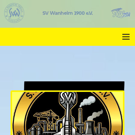
SV
1900 e.V.
Wanheim