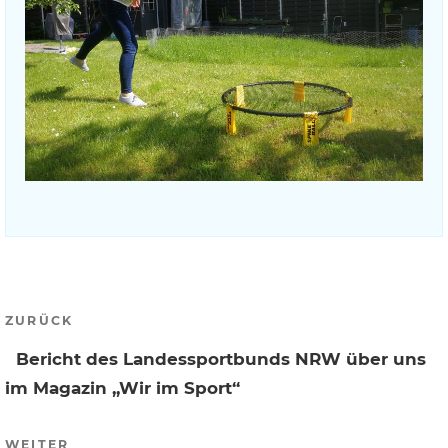
Beitragsnavigation
Vorheriger
ZURÜCK
Beitrag
Bericht des Landessportbunds NRW über uns
im Magazin „Wir im Sport“
Nächster
WEITER