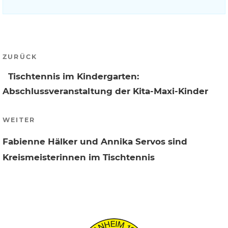
Beitragsnavigation
Vorheriger
ZURÜCK
Beitrag
Tischtennis im Kindergarten:
Abschlussveranstaltung der Kita-Maxi-Kinder
Nächster
WEITER
Beitrag
Fabienne Hälker und Annika Servos sind
Kreismeisterinnen im Tischtennis