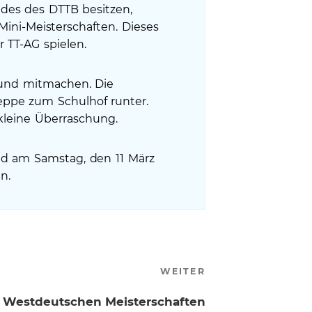
ndes des DTTB besitzen,
ini-Meisterschaften. Dieses
r TT-AG spielen.
 und mitmachen. Die
eppe zum Schulhof runter.
 kleine Überraschung.
heid am Samstag, den 11 März
n.
Nächster
WEITER
Beitrag
n Westdeutschen Meisterschaften