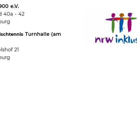
00 e.V.
 40a - 42
burg
Turnhalle (am
Tischtennis
lshof 21
burg