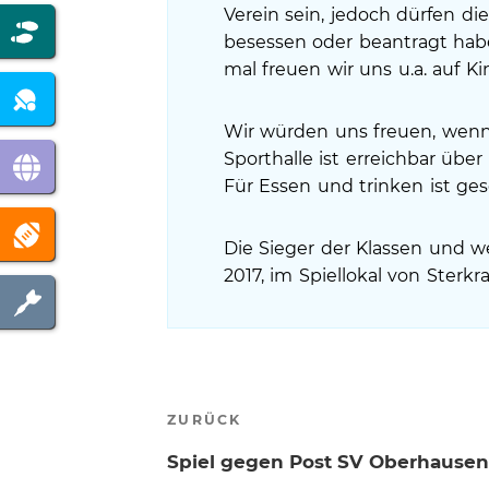
Verein sein, jedoch dürfen d
besessen oder beantragt habe
mal freuen wir uns u.a. auf K
Wir würden uns freuen, wenn
Sporthalle ist erreichbar üb
Für Essen und trinken ist ge
Die Sieger der Klassen und we
2017, im Spiellokal von Sterk
Beitragsnavigation
Vorheriger
ZURÜCK
Beitrag
Spiel gegen Post SV Oberhause