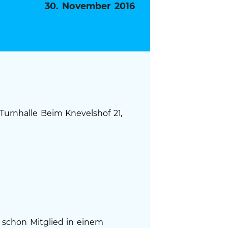
Veröffentlicht
30. November 2016
am
 Turnhalle Beim Knevelshof 21,
e schon Mitglied in einem