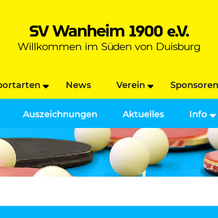
SV
1900 e.V.
Wanheim
Willkommen im Süden von Duisburg
portarten
News
Verein
Sponsore
Auszeichnungen
Aktuelles
Info