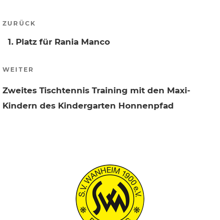
Beitragsnavigation
Vorheriger
ZURÜCK
Beitrag
1. Platz für Rania Manco
Nächster
WEITER
Beitrag
Zweites Tischtennis Training mit den Maxi-
Kindern des Kindergarten Honnenpfad