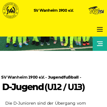
SV
1900 e.V.
Wanheim
SV
1900 e.V. -
-
Wanheim
Jugendfußball
(U12 / U13)
D-Jugend
Die D-Junioren sind der Übergang vom