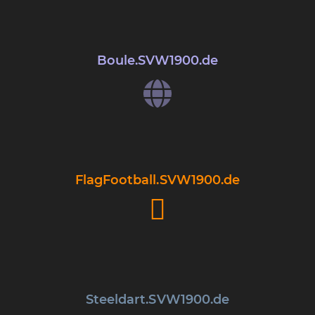
Boule
.SV
W
1900.de
FlagFootball
.SV
W
1900.de
Steeldart
.SV
W
1900.de