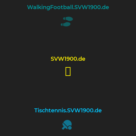
WalkingFootball
.SV
W
1900.de
SV
W
1900.de
Tischtennis
.SV
W
1900.de