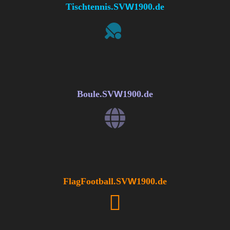
Tischtennis
.SV
W
1900.de
Boule
.SV
W
1900.de
FlagFootball
.SV
W
1900.de