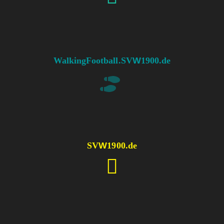
WalkingFootball
.SV
W
1900.de
SV
W
1900.de